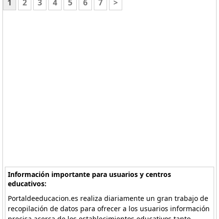
1
2
3
4
5
6
7
>
Información importante para usuarios y centros
educativos:
Portaldeeducacion.es realiza diariamente un gran trabajo de
recopilación de datos para ofrecer a los usuarios información
precisa acerca de los establecimientos educativos tanto